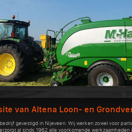
te van Altena Loon- en Grondver
bedrijf gevestigd in Nijeveen. Wij werken zowel voor partic
 verzorgt al sinds 1962 alle voorkomende werkzaamheden i