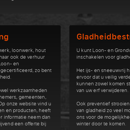
ing
Gladheidbest
werk, loonwerk, hout
U kunt Loon- en Grondv
maar ook de verhuur
inschakelen voor gladhe
 Loon- en
gecertificeerd, zo bent
Het ijs- en sneeuwvrij 
gheid.
ervoor dat u veilig verde
kunnen zowel komen str
t zowel werkzaamheden
van uw erf verwijderen.
annemers, gemeenten,
Op onze website vind u
Ook preventief strooien
en en producten, heeft
van gladheid zo veel mo
eer informatie neem dan
ons voor de mogelijkhe
ijvend een offerte bij
winter door te komen.