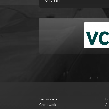
ons aan.
© 2019 - 20
Versnipperen
Lo
Grondwerk
Al