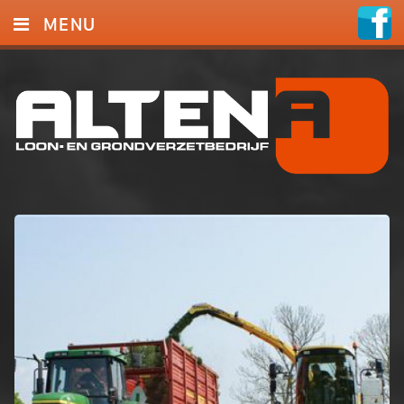
MENU
HOME
VERSNIPPEREN
GRONDWERK
LOONWERK
GROENWERK
FOTO’S
CONTACT